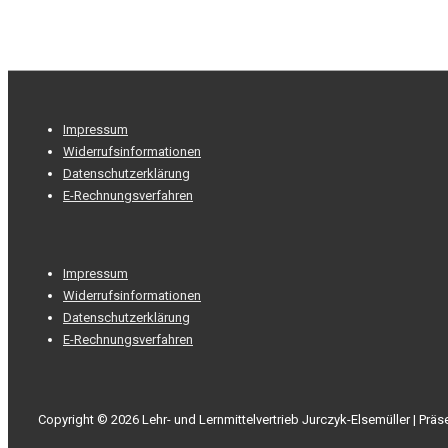
Footer-
Impressum
Menü
Widerrufsinformationen
Datenschutzerklärung
E-Rechnungsverfahren
Footer-
Impressum
Menü
Widerrufsinformationen
Datenschutzerklärung
E-Rechnungsverfahren
Copyright © 2026
Lehr- und Lernmittelvertrieb Jurczyk-Elsemüller
| Präs