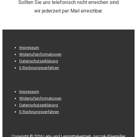
Sollten Sie uns telefonisch nicht erreichen sind
wir jederzeit per Mail erreichbar.
Footer-
Impressum
Menü
Widerrufsinformationen
Datenschutzerklärung
E-Rechnungsverfahren
Footer-
Impressum
Menü
Widerrufsinformationen
Datenschutzerklärung
E-Rechnungsverfahren
Copyright © 2026
Lehr- und Lernmittelvertrieb Jurczyk-Elsemüller